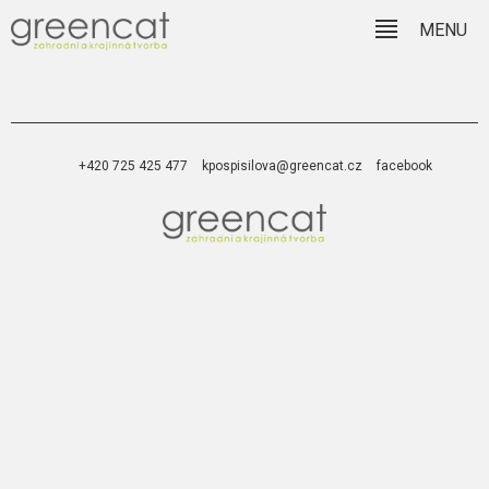
MENU
+420 725 425 477
kpospisilova@greencat.cz
facebook