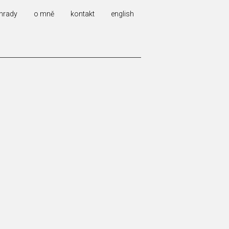
hrady
o mně
kontakt
english