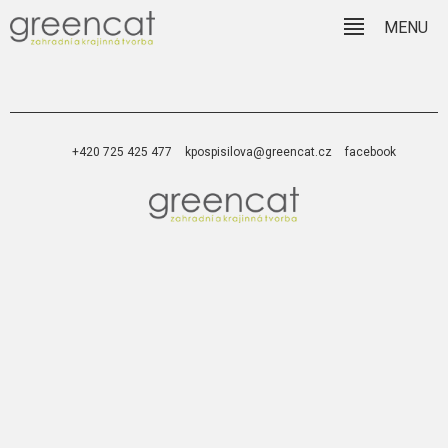
MENU
+420 725 425 477
kpospisilova@greencat.cz
facebook